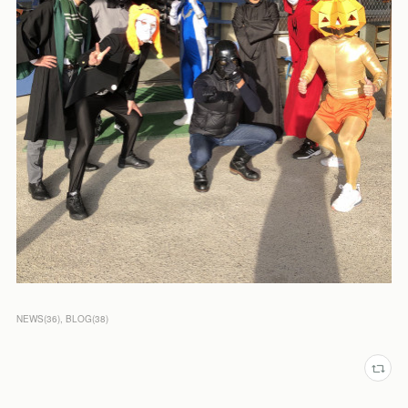
NEWS
(
36
)
BLOG
(
38
)